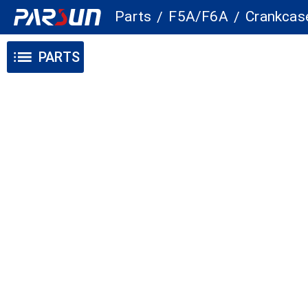
Parts
F5A/F6A
Crankcas
/
/
PARTS