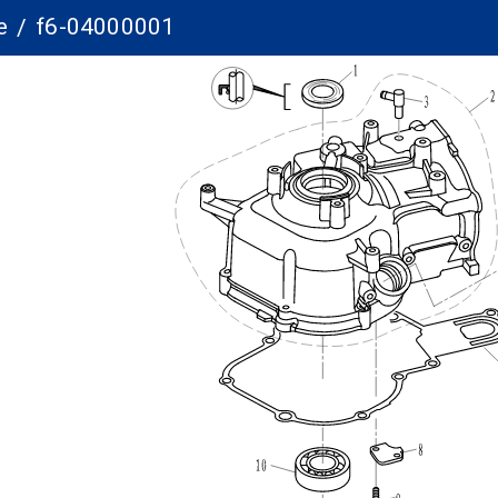
e
f6-04000001
/