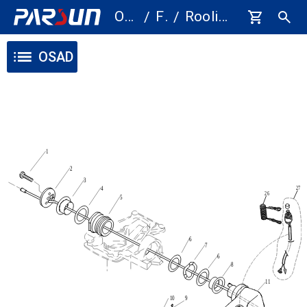
Osad
F2.6
Roolimine
/
/
OSAD